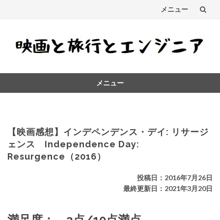
メニュー
コ
ン
テ
メニュー
ン
コ
ツ
ン
テ
へ
ン
【映画感想】インデペンデンス・デイ: リサージ
ス
ツ
ェンス Independence Day:
へ
Resurgence（2016）
キ
ス
キ
ッ
投稿日：2016年7月26日
ッ
最終更新日：2021年3月20日
プ
プ
満足度： 3点/10点満点