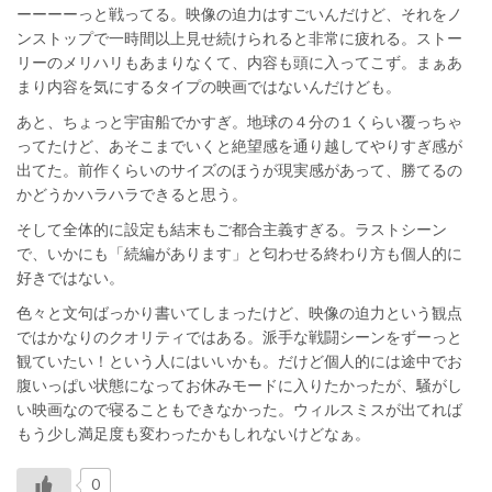
ーーーーっと戦ってる。映像の迫力はすごいんだけど、それをノ
ンストップで一時間以上見せ続けられると非常に疲れる。ストー
リーのメリハリもあまりなくて、内容も頭に入ってこず。まぁあ
まり内容を気にするタイプの映画ではないんだけども。
あと、ちょっと宇宙船でかすぎ。地球の４分の１くらい覆っちゃ
ってたけど、あそこまでいくと絶望感を通り越してやりすぎ感が
出てた。前作くらいのサイズのほうが現実感があって、勝てるの
かどうかハラハラできると思う。
そして全体的に設定も結末もご都合主義すぎる。ラストシーン
で、いかにも「続編があります」と匂わせる終わり方も個人的に
好きではない。
色々と文句ばっかり書いてしまったけど、映像の迫力という観点
ではかなりのクオリティではある。派手な戦闘シーンをずーっと
観ていたい！という人にはいいかも。だけど個人的には途中でお
腹いっぱい状態になってお休みモードに入りたかったが、騒がし
い映画なので寝ることもできなかった。ウィルスミスが出てれば
もう少し満足度も変わったかもしれないけどなぁ。
0