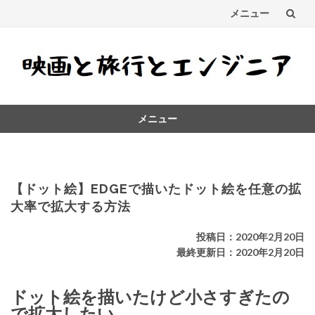
メニュー
コ
ン
テ
メニュー
ン
コ
ツ
ン
テ
へ
ン
【ドット絵】EDGEで描いたドット絵を任意の拡
ス
ツ
大率で拡大する方法
へ
キ
ス
投稿日：2020年2月20日
キ
最終更新日：2020年2月20日
ッ
ッ
プ
プ
ドット絵を描いたけど小さすぎたの
で拡大したい