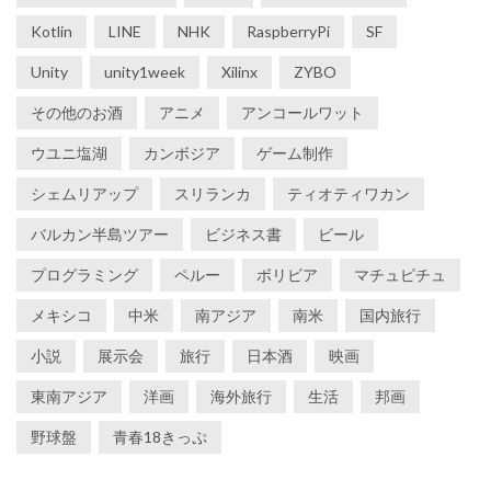
Kotlin
LINE
NHK
RaspberryPi
SF
Unity
unity1week
Xilinx
ZYBO
その他のお酒
アニメ
アンコールワット
ウユニ塩湖
カンボジア
ゲーム制作
シェムリアップ
スリランカ
ティオティワカン
バルカン半島ツアー
ビジネス書
ビール
プログラミング
ペルー
ボリビア
マチュピチュ
メキシコ
中米
南アジア
南米
国内旅行
小説
展示会
旅行
日本酒
映画
東南アジア
洋画
海外旅行
生活
邦画
野球盤
青春18きっぷ