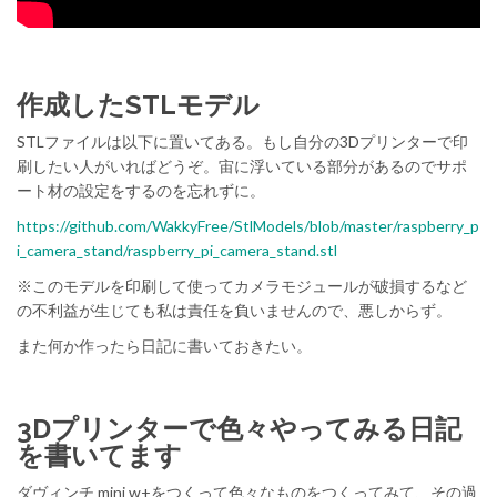
作成したSTLモデル
STLファイルは以下に置いてある。もし自分の3Dプリンターで印
刷したい人がいればどうぞ。宙に浮いている部分があるのでサポ
ート材の設定をするのを忘れずに。
https://github.com/WakkyFree/StlModels/blob/master/raspberry_p
i_camera_stand/raspberry_pi_camera_stand.stl
※このモデルを印刷して使ってカメラモジュールが破損するなど
の不利益が生じても私は責任を負いませんので、悪しからず。
また何か作ったら日記に書いておきたい。
3Dプリンターで色々やってみる日記
を書いてます
ダヴィンチ mini w+をつくって色々なものをつくってみて、その過