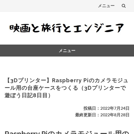
メニュー
コ
ン
テ
メニュー
ン
コ
ツ
ン
テ
へ
ン
【3Dプリンター】Raspberry Piのカメラモジュ
ス
ツ
ール用の台座ケースをつくる（3Dプリンターで
へ
遊ぼう日記8日目）
キ
ス
キ
ッ
投稿日：2022年7月24日
ッ
最終更新日：2022年8月28日
プ
プ
Raspberry Piのカメラモジュール用の