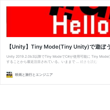
【Unity】Tiny Mode(Tiny Unity)で遊ぼ
Unity 2019.2.0b3以降でTiny ModeでC#が使用可能に Tin
【Unit
することから最近注目されている。いままで …
続きを読む
Tiny
Mode(T
映画と旅行とエンジニア
Unity)
で
遊
ぼ
う